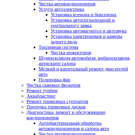
Чистка автокондиционеров
Услуги автоэлектрика
Установка ксенона и биксенона
Установка автосигнализаций и
центрального замка
Установка автомагнитол и автозвука
Установка парктроников и камеры
заднего вида
Топливная система
Чистка инжекторов
Шумоизоляция автомобиля, виброизоляция,
антискрип салона
Мелкий и капитальный ремонт двигателей
авто
Полировка фар
Чистка сажевых фильтров
Ремонт турбин
Аквабластинг
Ремонт тормозных суппортов
Проточка тормозных дисков
Диагностика, ремонт и обслуживание
кондиционеров
Антибактериальная обработка
автокондиционеров и салона авто
Чистка автокондиционеров