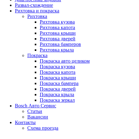
Развал-схождение
Рихтовка и покраска
Рихтовка
Рихтовка кузова
Рихтовка капота
Рихтовка крыши
Рихтовка дверей
Рихтовка бамперов
Рихтовка крыла
Покраска
Покраска авто целиком
Покраска кузова
Покраска капота
Покраска крыши
Покраска бампера
Покраска дверей
Покраска крыла
Покраска зеркал
Bosch Авто Сервис
Статьи
Вакансии
Контакты
Схема проезда