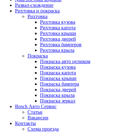
Развал-схождение
Рихтовка и покраска
Рихтовка
Рихтовка кузова
Рихтовка капота
Рихтовка крыши
Рихтовка дверей
Рихтовка бамперов
Рихтовка крыла
Покраска
Покраска авто целиком
Покраска кузова
Покраска капота
Покраска крыши
Покраска бампера
Покраска дверей
Покраска крыла
Покраска зеркал
Bosch Авто Сервис
Статьи
Вакансии
Контакты
Схема проезда