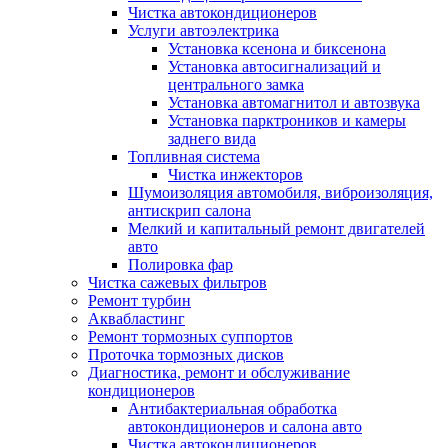
Чистка автокондиционеров
Услуги автоэлектрика
Установка ксенона и биксенона
Установка автосигнализаций и
центрального замка
Установка автомагнитол и автозвука
Установка парктроников и камеры
заднего вида
Топливная система
Чистка инжекторов
Шумоизоляция автомобиля, виброизоляция,
антискрип салона
Мелкий и капитальный ремонт двигателей
авто
Полировка фар
Чистка сажевых фильтров
Ремонт турбин
Аквабластинг
Ремонт тормозных суппортов
Проточка тормозных дисков
Диагностика, ремонт и обслуживание
кондиционеров
Антибактериальная обработка
автокондиционеров и салона авто
Чистка автокондиционеров