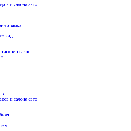
ров и салона авто
ного замка
го вида
нтискрип салона
то
ов
ров и салона авто
обиля
стем