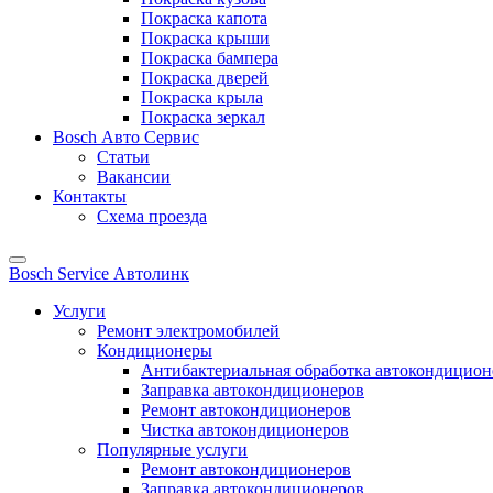
Покраска капота
Покраска крыши
Покраска бампера
Покраска дверей
Покраска крыла
Покраска зеркал
Bosch Авто Сервис
Статьи
Вакансии
Контакты
Схема проезда
Bosch Service Автолинк
Услуги
Ремонт электромобилей
Кондиционеры
Антибактериальная обработка автокондиционе
Заправка автокондиционеров
Ремонт автокондиционеров
Чистка автокондиционеров
Популярные услуги
Ремонт автокондиционеров
Заправка автокондиционеров