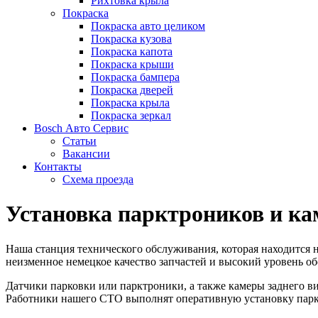
Рихтовка крыла
Покраска
Покраска авто целиком
Покраска кузова
Покраска капота
Покраска крыши
Покраска бампера
Покраска дверей
Покраска крыла
Покраска зеркал
Bosch Авто Сервис
Статьи
Вакансии
Контакты
Схема проезда
Установка парктроников и ка
Наша станция технического обслуживания, которая находится 
неизменное немецкое качество запчастей и высокий уровень о
Датчики парковки или парктроники, а также камеры заднего в
Работники нашего СТО выполнят оперативную установку паркт