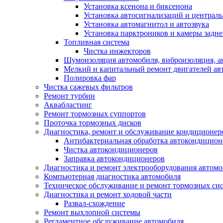
Установка ксенона и биксенона
Установка автосигнализаций и централь
Установка автомагнитол и автозвука
Установка парктроников и камеры задне
Топливная система
Чистка инжекторов
Шумоизоляция автомобиля, виброизоляция, а
Мелкий и капитальный ремонт двигателей ав
Полировка фар
Чистка сажевых фильтров
Ремонт турбин
Аквабластинг
Ремонт тормозных суппортов
Проточка тормозных дисков
Диагностика, ремонт и обслуживание кондиционер
Антибактериальная обработка автокондиционе
Чистка автокондиционеров
Заправка автокондиционеров
Диагностика и ремонт электрооборудования автом
Компьютерная диагностика автомобиля
Техническое обслуживание и ремонт тормозных си
Диагностика и ремонт ходовой части
Развал-схождение
Ремонт выхлопной системы
Регламентное обслуживание автомобиля