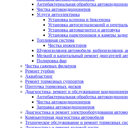
Антибактериальная обработка автокондиционе
Чистка автокондиционеров
Услуги автоэлектрика
Установка ксенона и биксенона
Установка автосигнализаций и централь
Установка автомагнитол и автозвука
Установка парктроников и камеры задне
Топливная система
Чистка инжекторов
Шумоизоляция автомобиля, виброизоляция, а
Мелкий и капитальный ремонт двигателей ав
Полировка фар
Чистка сажевых фильтров
Ремонт турбин
Аквабластинг
Ремонт тормозных суппортов
Проточка тормозных дисков
Диагностика, ремонт и обслуживание кондиционер
Антибактериальная обработка автокондиционе
Чистка автокондиционеров
Заправка автокондиционеров
Диагностика и ремонт электрооборудования автом
Компьютерная диагностика автомобиля
Техническое обслуживание и ремонт тормозных си
Диагностика и ремонт ходовой части