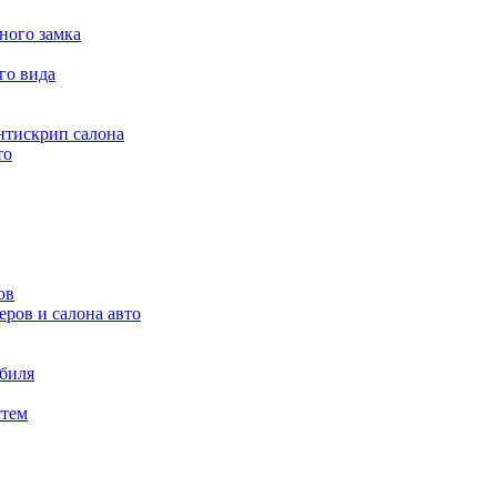
ного замка
го вида
нтискрип салона
то
ов
ров и салона авто
обиля
стем