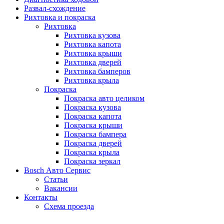
Развал-схождение
Рихтовка и покраска
Рихтовка
Рихтовка кузова
Рихтовка капота
Рихтовка крыши
Рихтовка дверей
Рихтовка бамперов
Рихтовка крыла
Покраска
Покраска авто целиком
Покраска кузова
Покраска капота
Покраска крыши
Покраска бампера
Покраска дверей
Покраска крыла
Покраска зеркал
Bosch Авто Сервис
Статьи
Вакансии
Контакты
Схема проезда