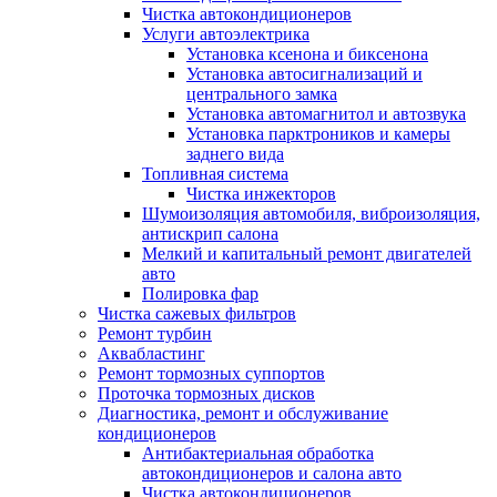
Чистка автокондиционеров
Услуги автоэлектрика
Установка ксенона и биксенона
Установка автосигнализаций и
центрального замка
Установка автомагнитол и автозвука
Установка парктроников и камеры
заднего вида
Топливная система
Чистка инжекторов
Шумоизоляция автомобиля, виброизоляция,
антискрип салона
Мелкий и капитальный ремонт двигателей
авто
Полировка фар
Чистка сажевых фильтров
Ремонт турбин
Аквабластинг
Ремонт тормозных суппортов
Проточка тормозных дисков
Диагностика, ремонт и обслуживание
кондиционеров
Антибактериальная обработка
автокондиционеров и салона авто
Чистка автокондиционеров