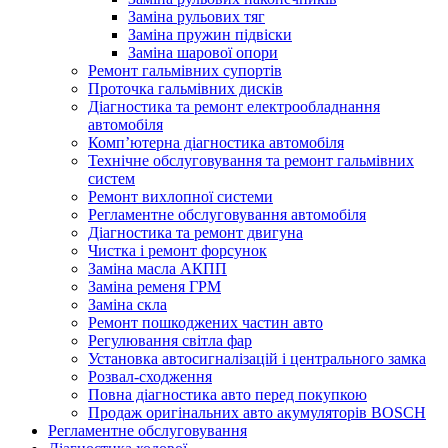
Заміна рульових тяг
Заміна пружин підвіски
Заміна шарової опори
Ремонт гальмівних супортів
Проточка гальмівних дисків
Діагностика та ремонт електрообладнання
автомобіля
Комп’ютерна діагностика автомобіля
Технічне обслуговування та ремонт гальмівних
систем
Ремонт вихлопної системи
Регламентне обслуговування автомобіля
Діагностика та ремонт двигуна
Чистка і ремонт форсунок
Заміна масла АКПП
Заміна ременя ГРМ
Заміна скла
Ремонт пошкоджених частин авто
Регулювання світла фар
Установка автосигналізацій і центрального замка
Розвал-сходження
Повна діагностика авто перед покупкою
Продаж оригінальних авто акумуляторів BOSCH
Регламентне обслуговування