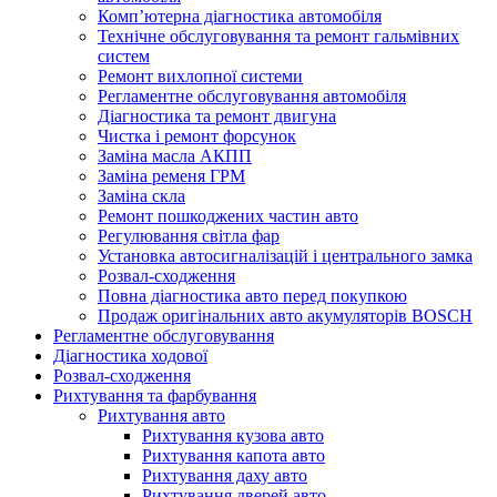
Комп’ютерна діагностика автомобіля
Технічне обслуговування та ремонт гальмівних
систем
Ремонт вихлопної системи
Регламентне обслуговування автомобіля
Діагностика та ремонт двигуна
Чистка і ремонт форсунок
Заміна масла АКПП
Заміна ременя ГРМ
Заміна скла
Ремонт пошкоджених частин авто
Регулювання світла фар
Установка автосигналізацій і центрального замка
Розвал-сходження
Повна діагностика авто перед покупкою
Продаж оригінальних авто акумуляторів BOSCH
Регламентне обслуговування
Діагностика ходової
Розвал-сходження
Рихтування та фарбування
Рихтування авто
Рихтування кузова авто
Рихтування капота авто
Рихтування даху авто
Рихтування дверей авто