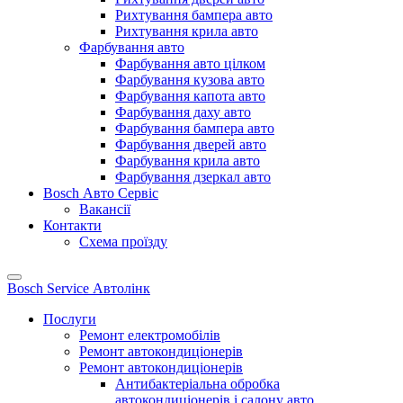
Рихтування бампера авто
Рихтування крила авто
Фарбування авто
Фарбування авто цілком
Фарбування кузова авто
Фарбування капота авто
Фарбування даху авто
Фарбування бампера авто
Фарбування дверей авто
Фарбування крила авто
Фарбування дзеркал авто
Bosch Авто Сервіс
Вакансії
Контакти
Схема проїзду
Bosch Service Автолінк
Послуги
Ремонт електромобілів
Ремонт автокондиціонерів
Ремонт автокондиціонерів
Антибактеріальна обробка
автокондиціонерів і салону авто