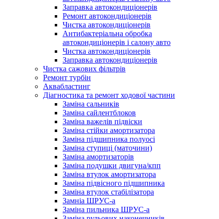
Заправка автокондиціонерів
Ремонт автокондиціонерів
Чистка автокондиціонерів
Антибактеріальна обробка
автокондиціонерів і салону авто
Чистка автокондиціонерів
Заправка автокондиціонерів
Чистка сажових фільтрів
Ремонт турбін
Аквабластинг
Діагностика та ремонт ходової частини
Заміна сальників
Заміна сайлентблоков
Заміна важелів підвіски
Заміна стійки амортизатора
Заміна підшипника полуосі
Заміна ступиці (маточини)
Заміна амортизаторів
Заміна подушки двигуна/кпп
Заміна втулок амортизатора
Заміна підвісного підшипника
Заміна втулок стабілізатора
Замніа ШРУС-а
Заміна пильника ШРУС-а
Заміна рульових наконечників