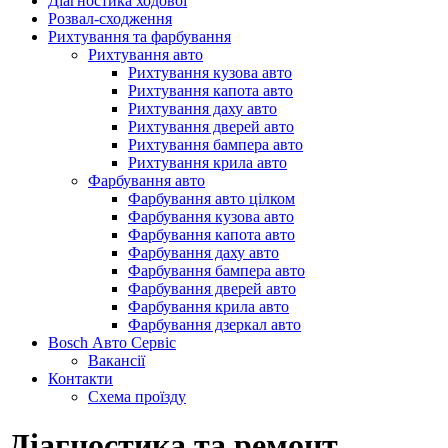
Діагностика ходової
Розвал-сходження
Рихтування та фарбування
Рихтування авто
Рихтування кузова авто
Рихтування капота авто
Рихтування даху авто
Рихтування дверей авто
Рихтування бампера авто
Рихтування крила авто
Фарбування авто
Фарбування авто цілком
Фарбування кузова авто
Фарбування капота авто
Фарбування даху авто
Фарбування бампера авто
Фарбування дверей авто
Фарбування крила авто
Фарбування дзеркал авто
Bosch Авто Сервіс
Вакансії
Контакти
Схема проїзду
Діагностика та ремонт