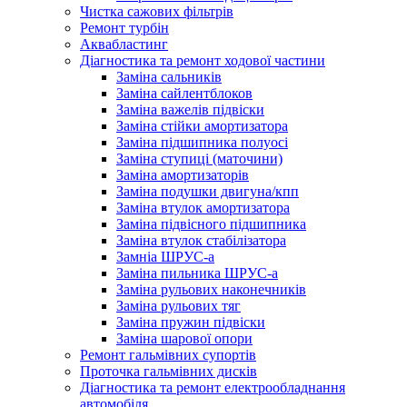
Чистка сажових фільтрів
Ремонт турбін
Аквабластинг
Діагностика та ремонт ходової частини
Заміна сальників
Заміна сайлентблоков
Заміна важелів підвіски
Заміна стійки амортизатора
Заміна підшипника полуосі
Заміна ступиці (маточини)
Заміна амортизаторів
Заміна подушки двигуна/кпп
Заміна втулок амортизатора
Заміна підвісного підшипника
Заміна втулок стабілізатора
Замніа ШРУС-а
Заміна пильника ШРУС-а
Заміна рульових наконечників
Заміна рульових тяг
Заміна пружин підвіски
Заміна шарової опори
Ремонт гальмівних супортів
Проточка гальмівних дисків
Діагностика та ремонт електрообладнання
автомобіля